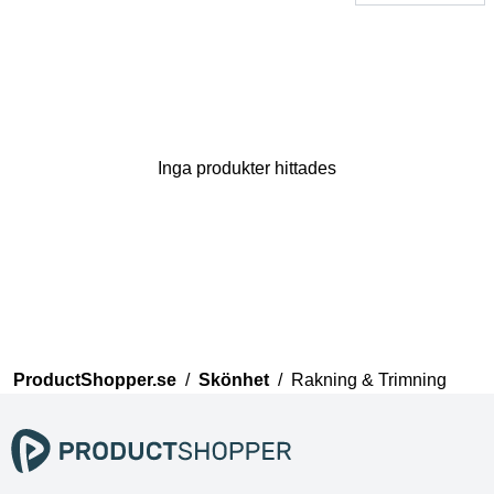
Inga produkter hittades
Tack för din åsikt
Vårt team kommer nu att
granska dina kommentarer
innan de publiceras.
ProductShopper.se
/
Skönhet
/
Rakning & Trimning