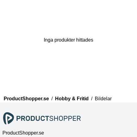
Inga produkter hittades
Tack för din åsikt
Vårt team kommer nu att
granska dina kommentarer
innan de publiceras.
ProductShopper.se
/
Hobby & Fritid
/
Bildelar
ProductShopper.se