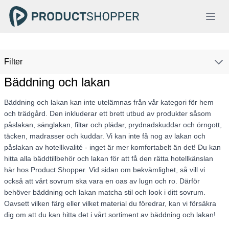
Filter
Bäddning och lakan
Bäddning och lakan kan inte utelämnas från vår kategori för hem
och trädgård. Den inkluderar ett brett utbud av produkter såsom
påslakan, sänglakan, filtar och plädar, prydnadskuddar och örngott,
täcken, madrasser och kuddar. Vi kan inte få nog av lakan och
påslakan av hotellkvalité - inget är mer komfortabelt än det! Du kan
hitta alla bäddtillbehör och lakan för att få den rätta hotellkänslan
här hos Product Shopper. Vid sidan om bekvämlighet, så vill vi
också att vårt sovrum ska vara en oas av lugn och ro. Därför
behöver bäddning och lakan matcha stil och look i ditt sovrum.
Oavsett vilken färg eller vilket material du föredrar, kan vi försäkra
dig om att du kan hitta det i vårt sortiment av bäddning och lakan!