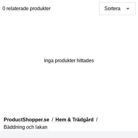
0 relaterade produkter
Sortera
Inga produkter hittades
Tack för din åsikt
Vårt team kommer nu att
granska dina kommentarer
innan de publiceras.
ProductShopper.se
/
Hem & Trädgård
/
Bäddning och lakan