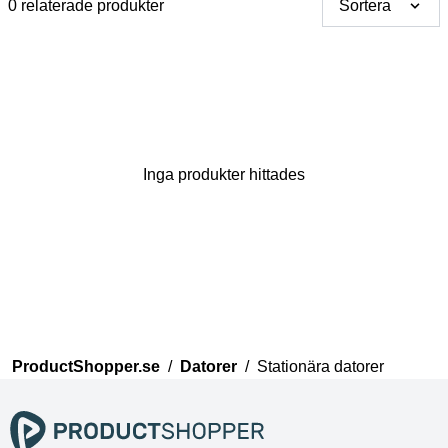
0 relaterade produkter
Sortera
Inga produkter hittades
Tack för din åsikt
Vårt team kommer nu att
granska dina kommentarer
innan de publiceras.
ProductShopper.se
/
Datorer
/
Stationära datorer