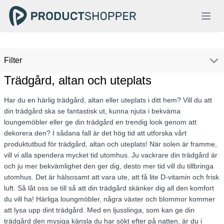
Filter
Trädgård, altan och uteplats
Har du en härlig trädgård, altan eller uteplats i ditt hem? Vill du att
din trädgård ska se fantastisk ut, kunna njuta i bekväma
loungemöbler eller ge din trädgård en trendig look genom att
dekorera den? I sådana fall är det hög tid att utforska vårt
produktutbud för trädgård, altan och uteplats! När solen är framme,
vill vi alla spendera mycket tid utomhus. Ju vackrare din trädgård är
och ju mer bekvämlighet den ger dig, desto mer tid vill du tillbringa
utomhus. Det är hälsosamt att vara ute, att få lite D-vitamin och frisk
luft. Så låt oss se till så att din trädgård skänker dig all den komfort
du vill ha! Härliga loungmöbler, några växter och blommor kommer
att lysa upp dint trädgård. Med en ljusslinga, som kan ge din
trädgård den mysiga känsla du har sökt efter på natten, är du i