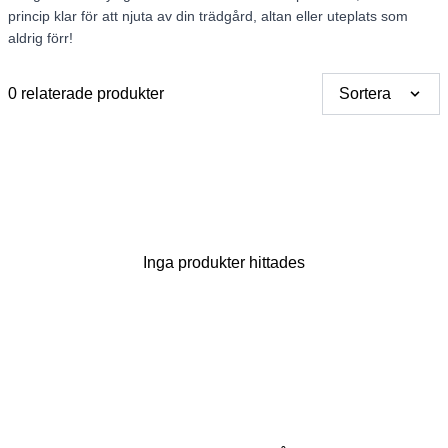
princip klar för att njuta av din trädgård, altan eller uteplats som
aldrig förr!
0 relaterade produkter
Sortera
Tack för din åsikt
Inga produkter hittades
Vårt team kommer nu att
granska dina kommentarer
innan de publiceras.