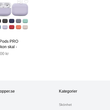
rPods PRO
ikon skal -
ral / Skydd -
00 kr
ra färger
opper.se
Kategorier
Skönhet