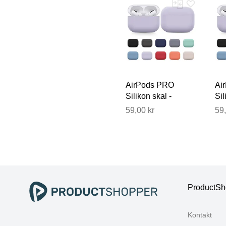
AirPods PRO
Ai
Silikon skal -
Sil
Fodral / Skydd -
Fod
59,00 kr
59,
Flera färger
Fle
ProductSh
Kontakt