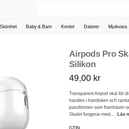
Skönhet
Baby & Barn
Kontor
Datorer
Mjukvara
Airpods Pro Sk
Silikon
49,00 kr
Product information
Description
Transparent Airpod skal för 
handen i handsken och ramlar
passformen som framhäver och
Skalet fungerar med...
Läs 
GTIN