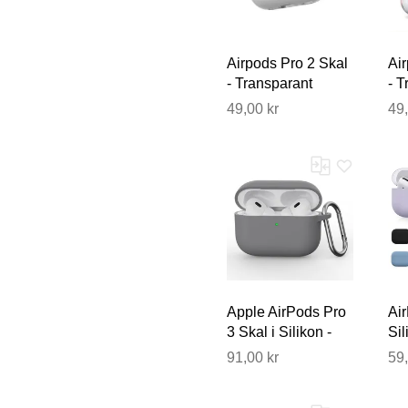
Airpods Pro 2 Skal
Ai
- Transparant
- T
Silikon
Sil
49,00 kr
49,
Apple AirPods Pro
Ai
3 Skal i Silikon -
Sil
Grå
Fod
91,00 kr
59,
Fle