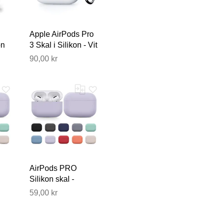
Apple AirPods Pro
on
3 Skal i Silikon - Vit
90,00 kr
 publiceras.
AirPods PRO
Silikon skal -
Fodral / Skydd -
59,00 kr
Flera färger