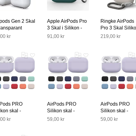
rpods Gen 2 Skal
Apple AirPods Pro
Ringke AirPods
ransparant
3 Skal i Silikon -
Pro 3 Skal Silik
ikon
Mörkgrön
Stone
00 kr
91,00 kr
219,00 kr
Tack för din åsikt
Vårt team kommer nu att granska dina kommentarer innan de
rPods PRO
AirPods PRO
AirPods PRO
ikon skal -
Silikon skal -
Silikon skal -
ral / Skydd -
Fodral / Skydd -
Fodral / Skydd -
00 kr
59,00 kr
59,00 kr
ra färger
Flera färger
Flera färger